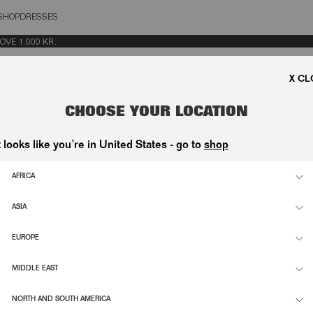
SHOP
DRESSES
OSE
 1.000 KR.
CHOOSE YOUR LOCATION
t looks like you’re in United States - go to
shop
DRESS CREME
MINI RUCHED DRESS PINK
2.900,00 DKK
AFRICA
NI DRESS BLACK
DRAPED MINI DRESS DARK BROWN
ASIA
1.900,00 DKK
EUROPE
 DRESS DARK GREEN
BEADED MINI FLARED DRESS DARK
3.200,00 DKK
MIDDLE EAST
DRESS LIGHT PINK
MESH FRILL MINI DRESS BLUE
NORTH AND SOUTH AMERICA
2.400,00 DKK