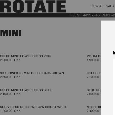
NEW ARRIVALS
BAG (0)
X CL
FREE SHIPPING ON ORDERS ABOVE
YOUR BAG IS CURRENTLY EMPTY
MINI
I
CREPE MINI FLOWER DRESS PINK
POLKA DOT MINI 
2.000,00 DKK
1.900,00 DKK
3D FLOWER LS MINI DRESS DARK BROWN
FRILL SLEEVED MI
2.600,00 DKK
2.200,00 DKK
CREPE MINI FLOWER DRESS BEIGE
SEQUINS LS MINI
2.100,00 DKK
2.600,00 DKK
SLEEVELESS DRESS W/ BOW BRIGHT WHITE
MESH FRILL MINI 
1.300,00 DKK
2.400,00 DKK