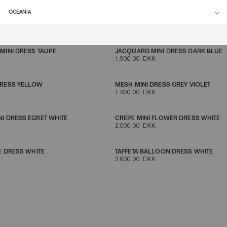
OCEANIA
EEVE DRESS BLACK
MESH MINI DRESS BLUE
1.800,00 DKK
MINI DRESS TAUPE
JACQUARD MINI DRESS DARK BLUE
1.900,00 DKK
DRESS YELLOW
MESH MINI DRESS GREY VIOLET
1.800,00 DKK
I DRESS EGRET WHITE
CREPE MINI FLOWER DRESS WHITE
2.000,00 DKK
E DRESS WHITE
TAFFETA BALLOON DRESS WHITE
3.600,00 DKK