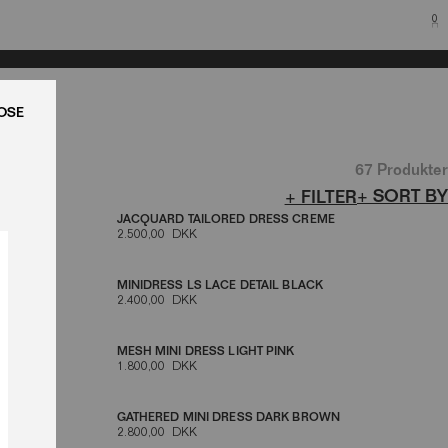
0
LUK
67 Produkter
+ SORT BY
+ FILTER
JACQUARD TAILORED DRESS CREME
2.500,00 DKK
MINIDRESS LS LACE DETAIL BLACK
2.400,00 DKK
 BROWN
MESH MINI DRESS LIGHT PINK
1.800,00 DKK
GATHERED MINI DRESS DARK BROWN
2.800,00 DKK