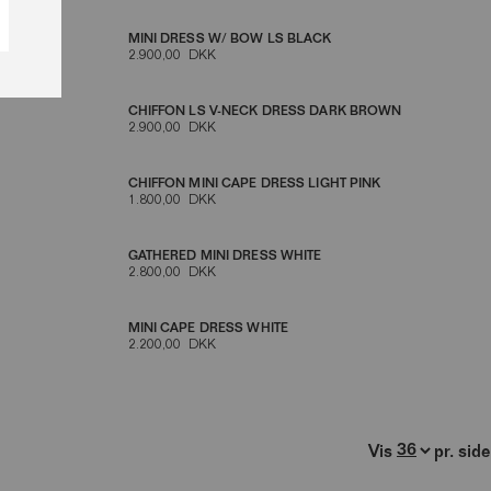
MINI DRESS W/ BOW LS BLACK
2.900,00 DKK
CHIFFON LS V-NECK DRESS DARK BROWN
2.900,00 DKK
CHIFFON MINI CAPE DRESS LIGHT PINK
1.800,00 DKK
GATHERED MINI DRESS WHITE
2.800,00 DKK
MINI CAPE DRESS WHITE
2.200,00 DKK
Vis
pr. side